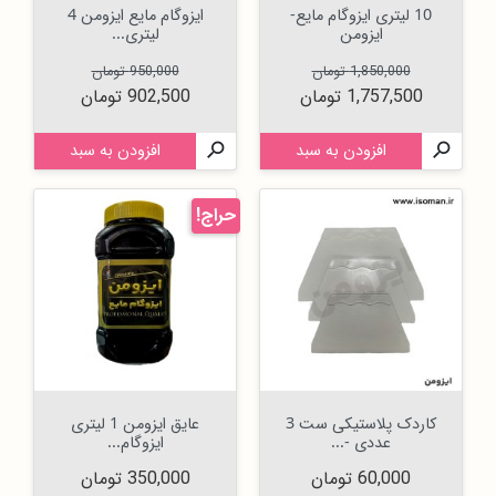
10 لیتری ایزوگام مایع-
ایزوگام مایع ایزومن 4
ایزومن
لیتری...
قیمت عادی
قیمت
قیمت عادی
قیمت
1,850,000 تومان
950,000 تومان
1,757,500 تومان
902,500 تومان

افزودن به سبد

افزودن به سبد
حراج!
کاردک پلاستیکی ست 3
عایق ایزومن 1 لیتری
عددی -...
ایزوگام...
قیمت
قیمت
60,000 تومان
350,000 تومان