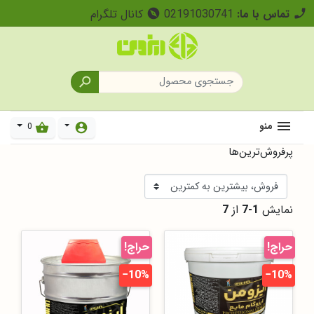
تماس با ما:
02191030741
کانال تلگرام
explore
call

منو
0
shopping_basket
account_circle
پرفروش‌ترین‌ها
نمایش
1-7
از
7
حراج!
حراج!
‎−10%
‎−10%