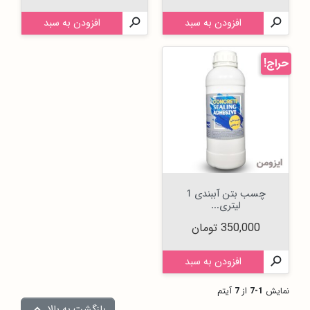

افزودن به سبد

افزودن به سبد
حراج!
چسب بتن آببندی 1
لیتری...
قیمت
350,000 تومان

افزودن به سبد
نمایش
1-7
از
7
آیتم
بازگشت به بالا
