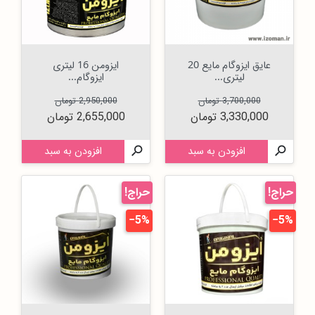
عایق ایزوگام مایع 20
ایزومن 16 لیتری
لیتری...
ایزوگام...
قیمت عادی
قیمت
قیمت عادی
قیمت
3,700,000 تومان
2,950,000 تومان
3,330,000 تومان
2,655,000 تومان

افزودن به سبد

افزودن به سبد
حراج!
حراج!
‎−5%
‎−5%