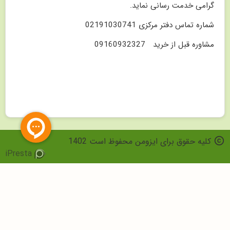
گرامی خدمت رسانی نماید.
شماره تماس دفتر مرکزی 02191030741
مشاوره قبل از خرید 09160932327
copyright
کلیه حقوق برای ایزومن محفوظ است 1402
iPresta