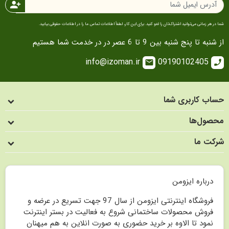
person_add
شما در هر زمانی می‌توانید اشتراک‌تان را لغو کنید. برای این کار، لطفاً اطلاعات تماس ما را در اطلاعات حقوقی بیابید.
از شنبه تا پنج شنبه بین 9 تا 6 عصر در در خدمت شما هستیم
info@izoman.ir
09190102405
email
call
حساب کاربری شما
محصول‌ها
شرکت ما
درباره ایزومن
فروشگاه اینترنتی ایزومن از سال 97 جهت تسریع در عرضه و
فروش محصولات ساختمانی شروع به فعالیت در بستر اینترنت
نمود تا الاوه بر خرید حضوری به صورت انلاین به هم میهنان