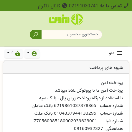
تماس با ما:
02191030741
کانال تلگرام
explore
call

منو
0
shopping_basket
account_circle
شیوه های پرداخت
پرداخت امن
پرداخت امن ما با پروتوکل SSL میباشد
با استفاده از درگاه پرداخت زرین پال - بانک سپه
شماره حساب 6219861037378865 بانک سامان
شماره حساب 6104337944133295 بانک ملت
شماره شبا 770560985180002039623001
هماهنگی 09160932327