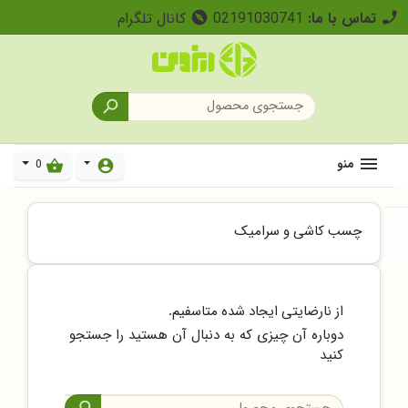
تماس با ما:
02191030741
کانال تلگرام
explore

منو
0
shopping_basket
account_circle
چسب کاشی و سرامیک
از نارضایتی ایجاد شده متاسفیم.
دوباره آن چیزی که به دنبال آن هستید را جستجو
کنید