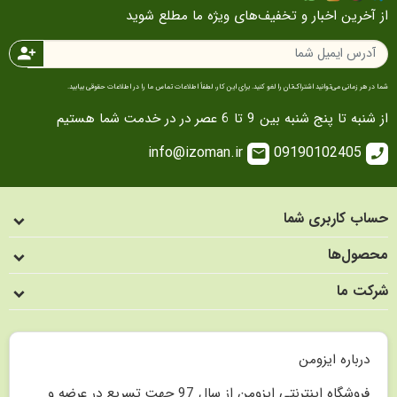
آخرین اخبار و تخفیف‌های ویژه ما مطلع شوید
person_add
ر هر زمانی می‌توانید اشتراک‌تان را لغو کنید. برای این کار، لطفاً اطلاعات تماس ما را در اطلاعات حقوقی بیابید.
ه تا پنج شنبه بین 9 تا 6 عصر در در خدمت شما هستیم
info@izoman.ir
09190102405
email
c
ب کاربری شما
صول‌ها
کت ما
درباره ایزومن
فروشگاه اینترنتی ایزومن از سال 97 جهت تسریع در عرضه و