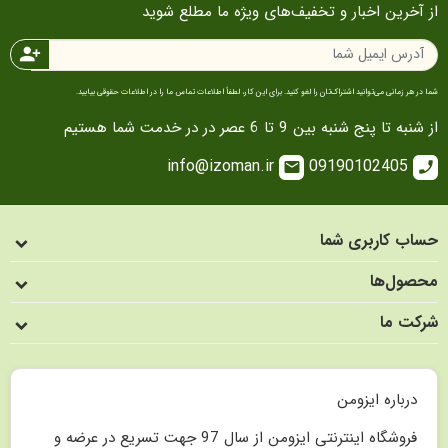
از آخرین اخبار و تخفیف‌های ویژه ما مطلع شوید
person_add
شما در هر زمانی می‌توانید اشتراک‌تان را لغو کنید. برای این کار، لطفاً اطلاعات تماس ما را در اطلاعات حقوقی بیابید.
از شنبه تا پنج شنبه بین 9 تا 6 عصر در در خدمت شما هستیم
info@izoman.ir
09190102405
email
call
حساب کاربری شما
محصول‌ها
شرکت ما
درباره ایزومن
فروشگاه اینترنتی ایزومن از سال 97 جهت تسریع در عرضه و