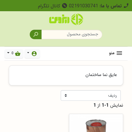
تماس با ما:
02191030741
کانال تلگرام
explore
call

منو
0
shopping_basket
account_circle
عایق نما ساختمان
نمایش
1-1
از
1