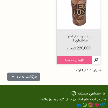
رزین و عایق نمای
ساختمان 1...
قیمت
220,000 تومان

افزودن به سبد
نمایش
1-1
از
1
آیتم
بازگشت به بالا

ما اجتماعی هستیم
sentiment_very_satisfied
ما را در شبکه های اجتماعی دنبال کنید و به روز بمانید!