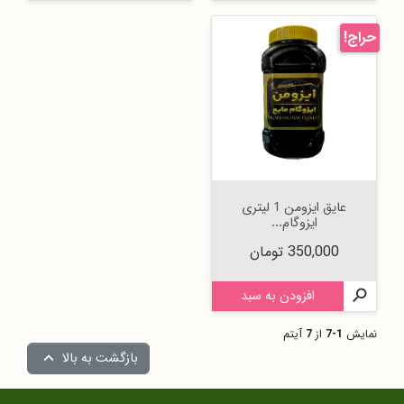
حراج!
عایق ایزومن 1 لیتری
ایزوگام...
قیمت
350,000 تومان

افزودن به سبد
نمایش
1-7
از
7
آیتم
بازگشت به بالا
