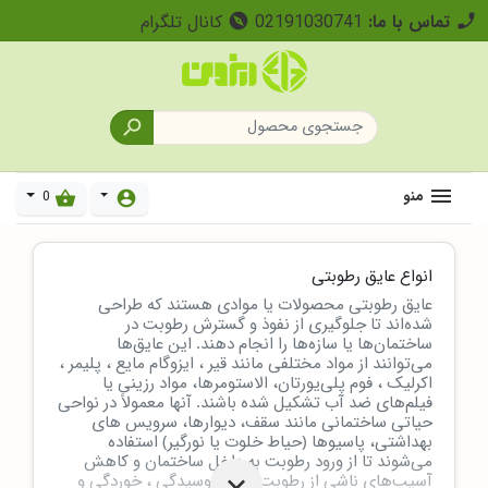
تماس با ما:
02191030741
کانال تلگرام
explore
call

منو
0
shopping_basket
account_circle
انواع عایق رطوبتی
عایق رطوبتی محصولات یا موادی هستند که طراحی
شده‌اند تا جلوگیری از نفوذ و گسترش رطوبت در
ساختمان‌ها یا سازه‌ها را انجام دهند. این عایق‌ها
می‌توانند از مواد مختلفی مانند قیر ، ایزوگام مایع ، پلیمر ،
اکرلیک ، فوم پلی‌یورتان، الاستومرها، مواد رزینی یا
فیلم‌های ضد آب تشکیل شده باشند. آنها معمولاً در نواحی
حیاتی ساختمانی مانند سقف، دیوارها، سرویس های
بهداشتی، پاسیوها (حیاط خلوت یا نورگیر) استفاده
می‌شوند تا از ورود رطوبت به داخل ساختمان و کاهش
آسیب‌های ناشی از رطوبت مانند پوسیدگی ، خوردگی و