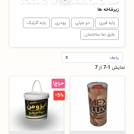
کاهش عمر مفید سازه‌ها جلوگیری کنند. این عایق‌ها باید
دارای خواصی مانند استحکام مکانیکی، انعطاف‌پذیری و
زیرشاخه ها
مقاومت شیمیایی مناسب باشند تا بتوانند نیازهای
مختلف ساختمانی را برآورده سازند.
پایه قیری
دو جزئی
پودری
پایه اکرلیک
عایق نما ساختمان
نمایش
1-7
از
7
حراج!
‎−5%