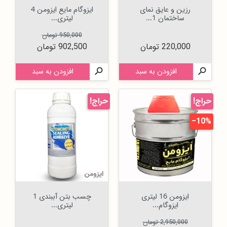
رزین و عایق نمای
ایزوگام مایع ایزومن 4
ساختمان 1...
لیتری...
قیمت عادی
قیمت
950,000 تومان
قیمت
220,000 تومان
902,500 تومان

افزودن به سبد

افزودن به سبد
حراج!
حراج!
‎−10%
ایزومن 16 لیتری
چسب بتن آببندی 1
ایزوگام...
لیتری...
قیمت عادی
قیمت
2,950,000 تومان