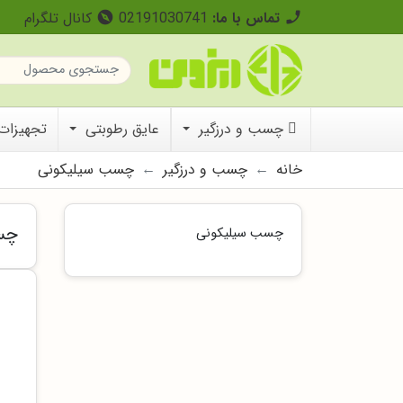
تماس با ما:
02191030741
کانال تلگرام
explore
call
چسب و درزگیر
عایق رطوبتی
تجهیزات 
خانه
چسب و درزگیر
چسب سیلیکونی
چس
چسب سیلیکونی