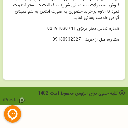
فروش محصولات ساختمانی شروع به فعالیت در بستر اینترنت
نمود تا الاوه بر خرید حضوری به صورت انلاین به هم میهنان
گرامی خدمت رسانی نماید.
شماره تماس دفتر مرکزی 02191030741
مشاوره قبل از خرید 09160932327
co
کلیه حقوق برای ایزومن محفوظ است 1402
iPresta