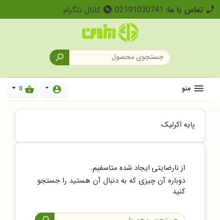
تماس با ما:
02191030741
کانال تلگرام
explore

منو
0
shopping_basket
account_circle
پایه اکرلیک
از نارضایتی ایجاد شده متاسفیم.
دوباره آن چیزی که به دنبال آن هستید را جستجو
کنید