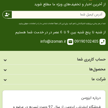
آخرین اخبار و تخفیف‌های ویژه ما مطلع شوید
person_add
ر هر زمانی می‌توانید اشتراک‌تان را لغو کنید. برای این کار، لطفاً اطلاعات تماس ما را در اطلاعات حقوقی بیابید.
ه تا پنج شنبه بین 9 تا 6 عصر در در خدمت شما هستیم
info@izoman.ir
09190102405
email
c
ب کاربری شما
صول‌ها
کت ما
درباره ایزومن
فروشگاه اینترنتی ایزومن از سال 97 جهت تسریع در عرضه و